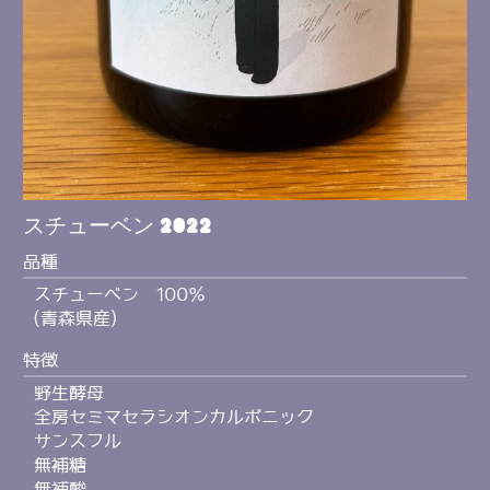
スチューベン 2022
品種
スチューベン 100％
(青森県産)
特徴
野生酵母
全房セミマセラシオンカルボニック
サンスフル
無補糖
無補酸