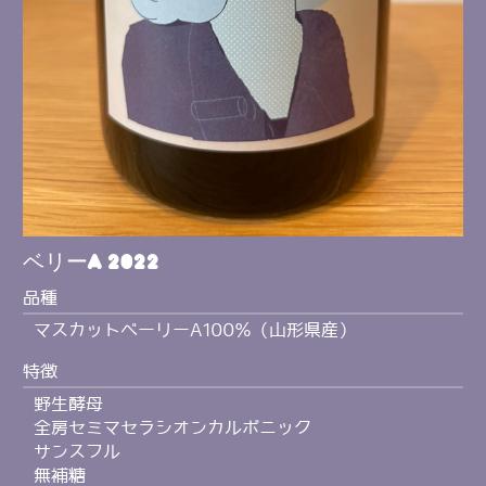
ベリーA 2022
品種
マスカットベーリーA100％（山形県産）
特徴
野生酵母
全房セミマセラシオンカルボニック
サンスフル
無補糖