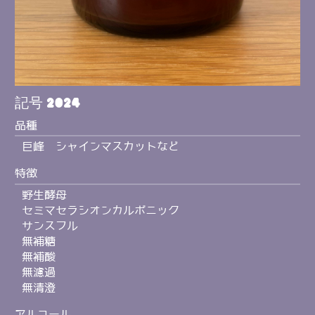
記号 2024
品種
巨峰 シャインマスカットなど
特徴
野生酵母
セミマセラシオンカルボニック
サンスフル
無補糖
無補酸
無濾過
無清澄
アルコール