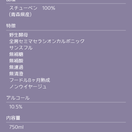
スチューベン 100％
(青森県産)
特徴
野生酵母
全房セミマセラシオンカルボニック
サンスフル
無補糖
無補酸
無濾過
無清澄
フードル8ヶ月熟成
ノンウイヤージュ
アルコール
10.5%
内容量
750ml