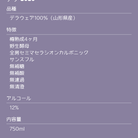
品種
デラウェア100％（山形県産）
特徴
樽熟成4ヶ月
野生酵母
全房セミマセラシオンカルボニック
サンスフル
無補糖
無補酸
無濾過
無清澄
アルコール
12%
内容量
750ml