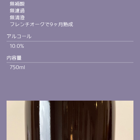
無補酸
無濾過
無清澄
フレンチオークで9ヶ月熟成
アルコール
10.0%
内容量
750ml