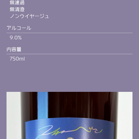
無濾過
無清澄
ノンウイヤージュ
アルコール
9.0%
内容量
750ml