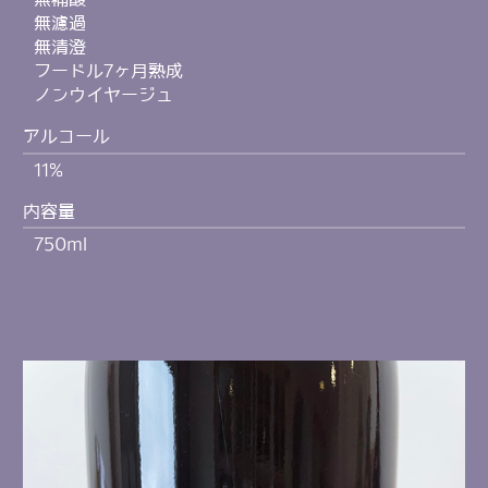
無濾過
無清澄
フードル7ヶ月熟成
ノンウイヤージュ
アルコール
11%
内容量
750ml