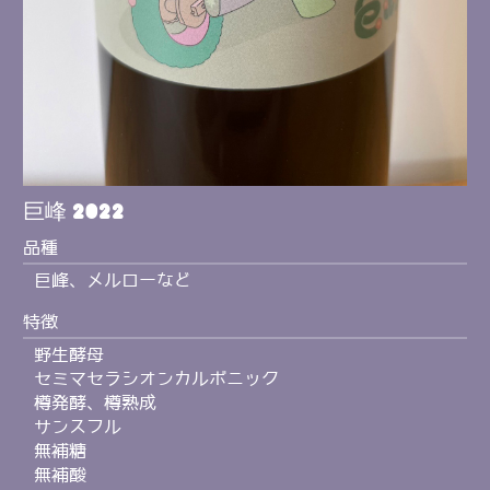
巨峰 2022
品種
巨峰、メルローなど
特徴
野生酵母
セミマセラシオンカルボニック
樽発酵、樽熟成
サンスフル
無補糖
無補酸