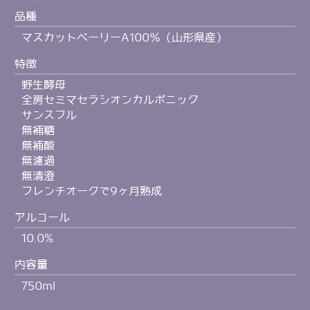
品種
マスカットベーリーA100％（山形県産）
特徴
野生酵母
全房セミマセラシオンカルボニック
サンスフル
無補糖
無補酸
無濾過
無清澄
フレンチオークで9ヶ月熟成
アルコール
10.0%
内容量
750ml